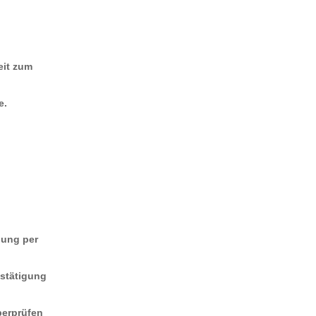
eit zum
e.
gung per
estätigung
berprüfen