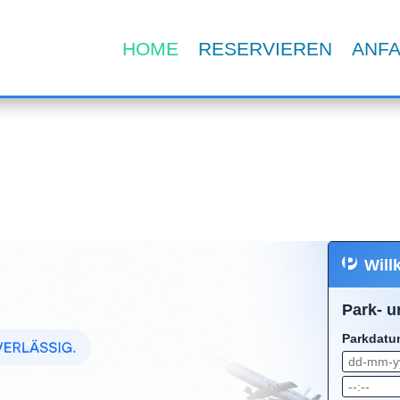
HOME
RESERVIEREN
ANF
Will
Park- 
Parkdatum