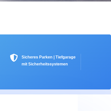

Sicheres Parken | Tiefgarage
mit Sicherheitssystemen