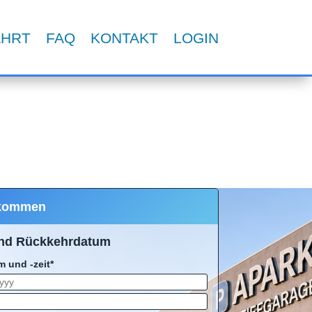
AHRT
FAQ
KONTAKT
LOGIN
kommen
und Rückkehrdatum
 und -zeit*