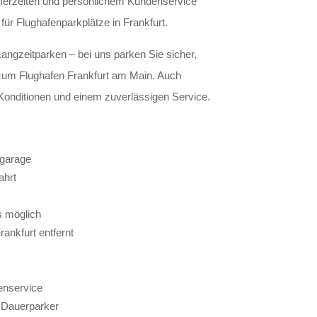
sferzeiten und persönlichem Kundenservice
ür Flughafenparkplätze in Frankfurt.
angzeitparken – bei uns parken Sie sicher,
 zum Flughafen Frankfurt am Main. Auch
 Konditionen und einem zuverlässigen Service.
fgarage
ahrt
s möglich
ankfurt entfernt
enservice
d Dauerparker